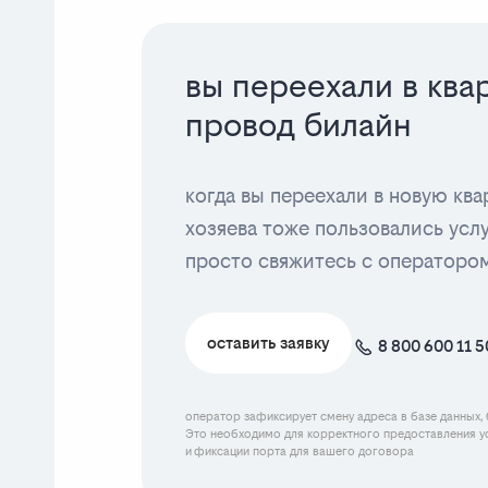
вы переехали в квар
провод билайн
когда вы переехали в новую кв
хозяева тоже пользовались усл
просто свяжитесь с операторо
оставить заявку
8 800 600 11 5
оператор зафиксирует смену адреса в базе данных, 
Это необходимо для корректного предоставления ус
и фиксации порта для вашего договора