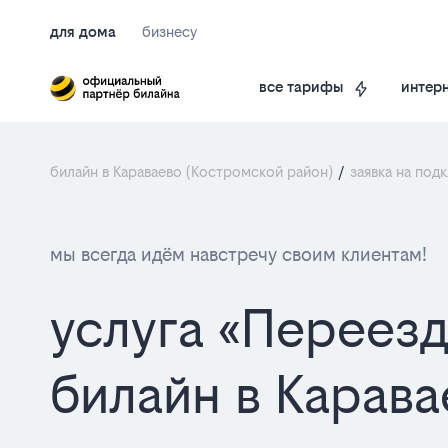
для дома
бизнесу
интерн
все тарифы
билайн в Караваево (Костромской район)
/
заявка на под
мы всегда идём навстречу своим клиентам!
услуга «Переезд
билайн в Карава