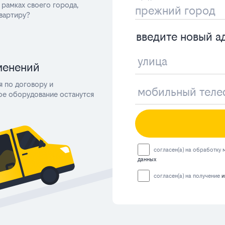
 рамках своего города,
вартиру?
введите новый а
менений
я по договору и
ое оборудование останутся
согласен(а) на обработку
данных
согласен(а) на получение
и