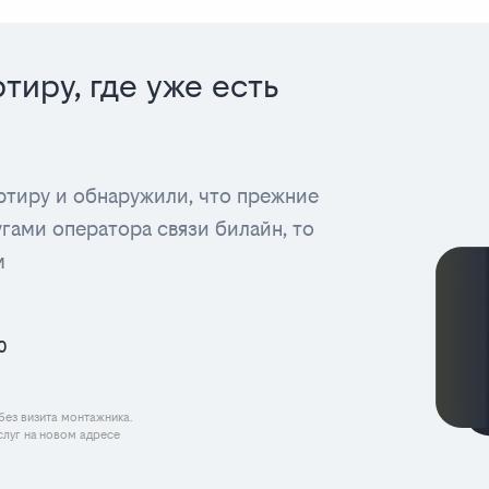
тиру, где уже есть
артиру и обнаружили, что прежние
угами оператора связи билайн, то
м
0
без визита монтажника.
луг на новом адресе