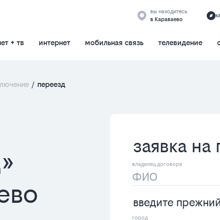
вы находитесь
к
в Караваево
ет + тв
интернет
мобильная связь
телевидение
ключение
/
переезд
заявка на
»
ево
введите прежни