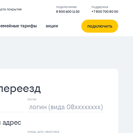
подключение
поддержка
арта покрытия
8 800 600 11 50
+7 800 700 80 00
семейные тарифы
акции
подключить
 переезд
й адрес