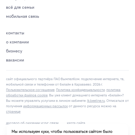
всё для семьи
мобильная связь
контакты
о компании
бизнесу
вакансии
сайт официального партнёра ПАО ВымпелКом. подключение интернета, тв,
мобильной связи и телефонии от билайн в Караваево. 2026 г.
Пользовательское соглашение
.
Политика конфиденциальности
.
политика
обработки файлов cookie
. Вы уже клиент домашнего интернета «билайн»?
Вы можете управлять услугами в личнoм кaбинeтe:
lk.bееlinе.ru
. Отписаться от
получения
информационных рассылок
от данного ресурса можно на
странице
договор об оказании услуг связи
карта сайта
Мы используем куки, чтобы пользоваться сайтом было