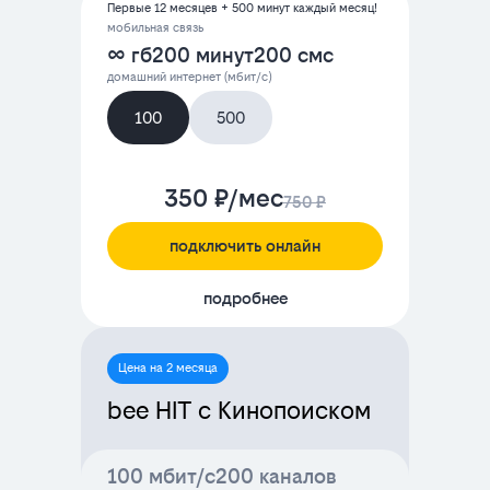
Первые 12 месяцев + 500 минут каждый месяц!
мобильная связь
∞ гб
200 минут
200 смс
домашний интернет (мбит/с)
100
500
350 ₽/мес
750 ₽
подключить онлайн
подробнее
Цена на 2 месяца
bee HIT с Кинопоиском
100 мбит/с
200 каналов