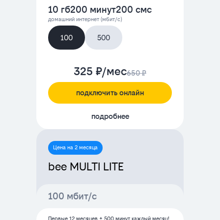
10 гб
200 минут
200 смс
домашний интернет (мбит/с)
100
500
325 ₽/мес
650 ₽
подключить онлайн
подробнее
Цена на 2 месяца
bee MULTI LITE
100 мбит/с
Первые 12 месяцев + 500 минут каждый месяц!