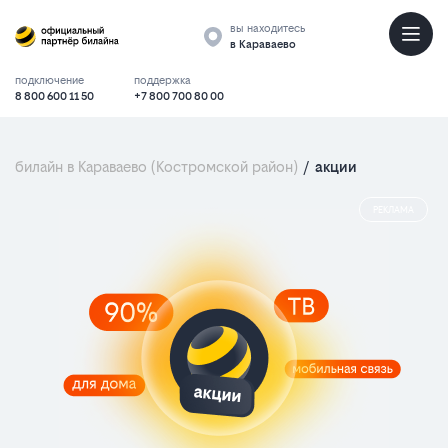
вы находитесь
в Караваево
подключение
поддержка
8 800 600 11 50
+7 800 700 80 00
билайн в Караваево (Костромской район)
/
акции
РЕКЛАМА