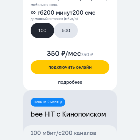
мобильная связь
∞ гб
200 минут
200 смс
домашний интернет (мбит/с)
100
500
350 ₽/мес
750 ₽
подключить онлайн
подробнее
Цена на 2 месяца
bee HIT с Кинопоиском
100 мбит/с
200 каналов